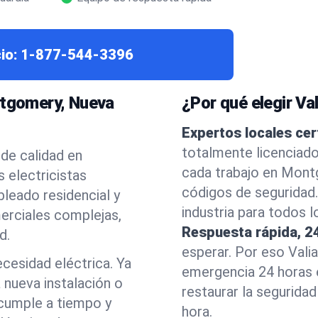
io:
1-877-544-3396
ntgomery, Nueva
¿Por qué elegir Va
Expertos locales cer
totalmente licenciad
 de calidad en
cada trabajo en Mont
 electricistas
códigos de seguridad.
leado residencial y
industria para todos 
erciales complejas,
Respuesta rápida, 2
d.
esperar. Por eso Vali
cesidad eléctrica. Ya
emergencia 24 horas 
 nueva instalación o
restaurar la seguridad
 cumple a tiempo y
hora.