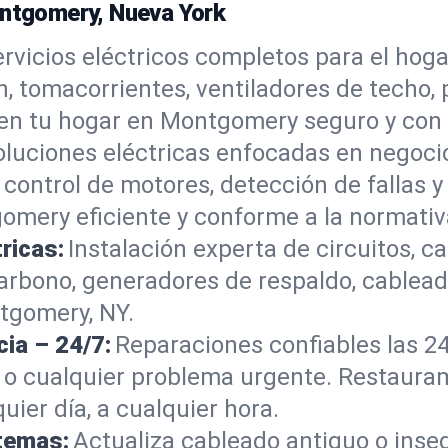
ontgomery, Nueva York
ervicios eléctricos completos para el ho
, tomacorrientes, ventiladores de techo,
n tu hogar en Montgomery seguro y con e
oluciones eléctricas enfocadas en negocio
control de motores, detección de fallas y
mery eficiente y conforme a la normativ
ricas:
Instalación experta de circuitos, c
rbono, generadores de respaldo, cableado
tgomery, NY.
ia – 24/7:
Reparaciones confiables las 2
a o cualquier problema urgente. Restaura
ier día, a cualquier hora.
temas:
Actualiza cableado antiguo o inse