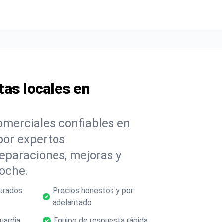
stas locales en
comerciales confiables en
por expertos
reparaciones, mejoras y
oche.
urados
Precios honestos y por
adelantado
uardia
Equipo de respuesta rápida