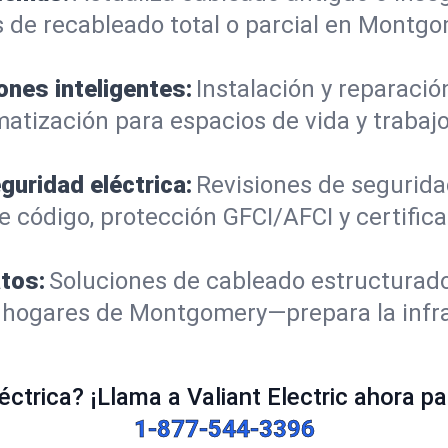
 de recableado total o parcial en Montgo
ones inteligentes:
Instalación y reparació
matización para espacios de vida y trabaj
guridad eléctrica:
Revisiones de segurid
 código, protección GFCI/AFCI y certific
atos:
Soluciones de cableado estructurado
 y hogares de Montgomery—prepara la infr
ctrica? ¡Llama a Valiant Electric ahora par
1-877-544-3396